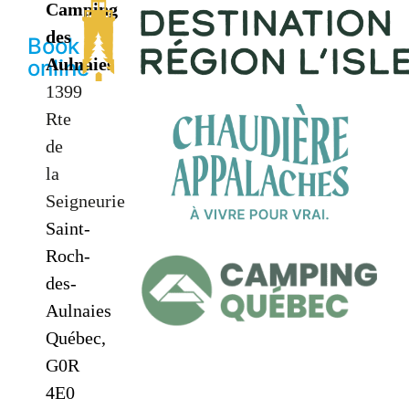
Camping
des
Book
Aulnaies
online
1399
Rte
de
la
Seigneurie
Saint-
Roch-
des-
Aulnaies
Québec,
G0R
4E0