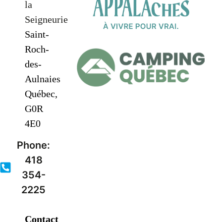
la
Seigneurie
Saint-
Roch-
des-
Aulnaies
Québec,
G0R
4E0
Phone:
418
354-
2225
Contact