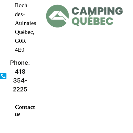
Roch-
des-
Aulnaies
Québec,
G0R
4E0
Phone:
418
354-
2225
Contact
us