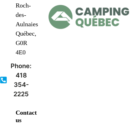
Roch-
des-
Aulnaies
Québec,
G0R
4E0
Phone:
418
354-
2225
Contact
us