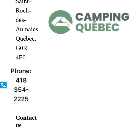
Saint-
Roch-
des-
Aulnaies
Québec,
G0R
4E0
Phone:
418
354-
2225
Contact
us