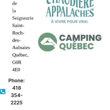
de
la
Seigneurie
Saint-
Roch-
des-
Aulnaies
Québec,
G0R
4E0
Phone:
418
354-
2225