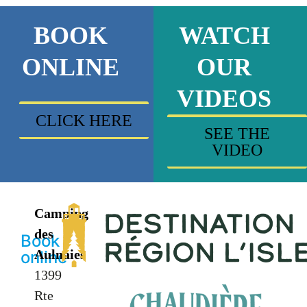
BOOK
WATCH
ONLINE
OUR
VIDEOS
CLICK HERE
SEE THE
VIDEO
Camping
des
Book
Aulnaies
online
1399
Rte