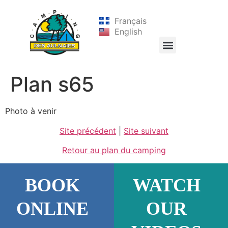
Français
English
Plan s65
Photo à venir
Site précédent
|
Site suivant
Retour au plan du camping
BOOK
WATCH
ONLINE
OUR