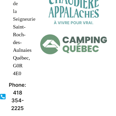
de
la
Seigneurie
Saint-
Roch-
des-
Aulnaies
Québec,
G0R
4E0
Phone:
418
354-
2225