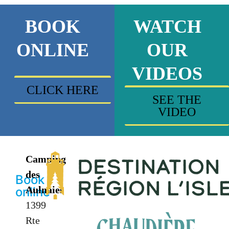
BOOK
WATCH
ONLINE
OUR
VIDEOS
CLICK HERE
SEE THE
VIDEO
Camping
des
Book
Aulnaies
online
1399
Rte