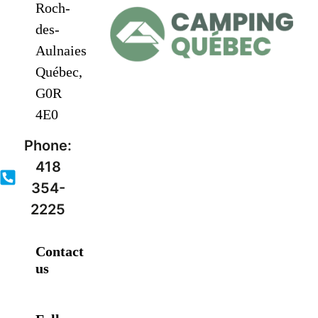
Roch-
des-
Aulnaies
Québec,
G0R
4E0
Phone:
418
354-
2225
Contact
us