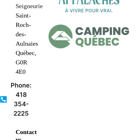
Seigneurie
Saint-
Roch-
des-
Aulnaies
Québec,
G0R
4E0
Phone:
418
354-
2225
Contact
us