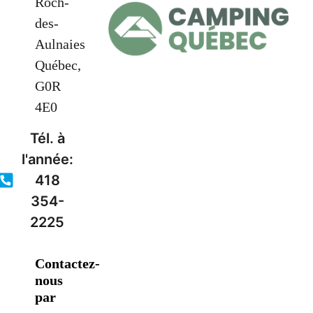
Roch-
des-
Aulnaies
Québec,
G0R
4E0
Tél. à
l'année:
418
354-
2225
Contactez-
nous
par