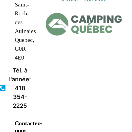
Saint-
Roch-
des-
Aulnaies
Québec,
G0R
4E0
Tél. à
l'année:
418
354-
2225
Contactez-
nous