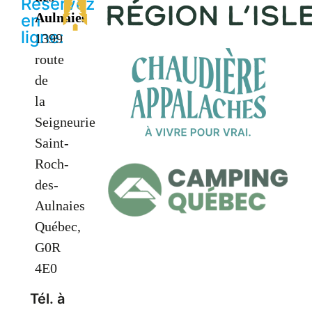
Réservez
Aulnaies
en
ligne:
1399
route
de
la
Seigneurie
Saint-
Roch-
des-
Aulnaies
Québec,
G0R
4E0
Tél. à