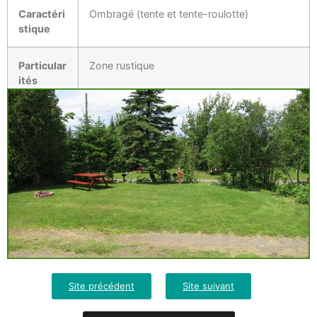
Caractéri
Ombragé (tente et tente-roulotte)
stique
Particular
Zone rustique
ités
Site précédent
Site suivant