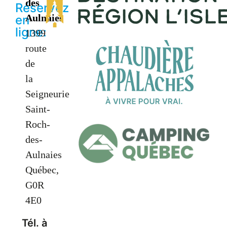
des
Réservez
Aulnaies
en
ligne:
1399
route
de
la
Seigneurie
Saint-
Roch-
des-
Aulnaies
Québec,
G0R
4E0
Tél. à