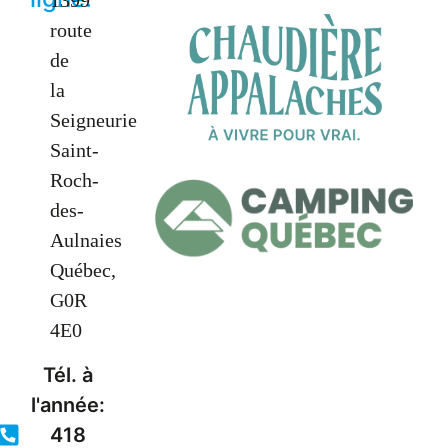
1399
route
de
la
Seigneurie
Saint-
Roch-
des-
Aulnaies
Québec,
G0R
4E0
Tél. à
l'année:
418