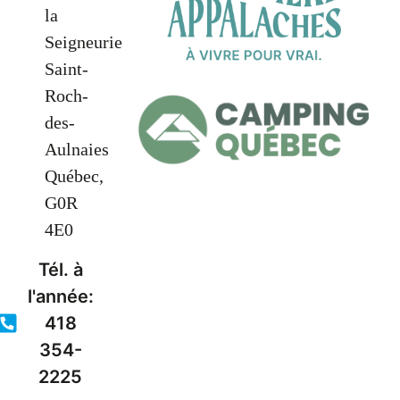
la
Seigneurie
Saint-
Roch-
des-
Aulnaies
Québec,
G0R
4E0
Tél. à
l'année:
418
354-
2225