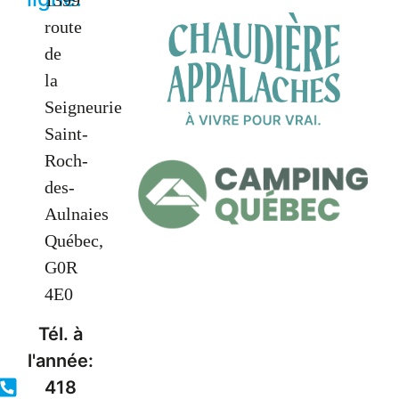
1399
route
de
la
Seigneurie
Saint-
Roch-
des-
Aulnaies
Québec,
G0R
4E0
Tél. à
l'année:
418