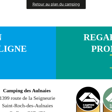
Retour au plan du camping
N
REGAR
LIGNE
PRO
Camping des Aulnaies
1399 route de la Seigneurie
Saint-Roch-des-Aulnaies