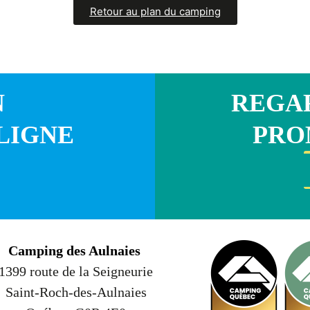
Retour au plan du camping
N
REGAR
LIGNE
PRO
Camping des Aulnaies
1399 route de la Seigneurie
Saint-Roch-des-Aulnaies