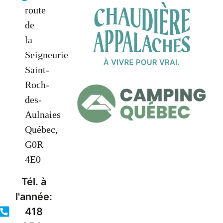
route
de
la
Seigneurie
Saint-
Roch-
des-
Aulnaies
Québec,
G0R
4E0
Tél. à
l'année:
418