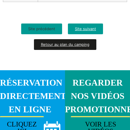
Site précédent
Site suivant
Retour au plan du camping
RÉSERVATION
REGARDER
DIRECTEMENT
NOS VIDÉOS
EN LIGNE
PROMOTIONN
CLIQUEZ
VOIR LES