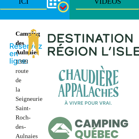
ICI
VIDÉOS
Camping
des
Réservez
Aulnaies
en
ligne:
1399
route
de
la
Seigneurie
Saint-
Roch-
des-
Aulnaies