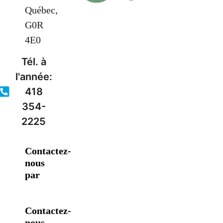
Québec,
G0R
4E0
Tél. à
l'année:
418
354-
2225
Contactez-
nous
par
Contactez-
nous