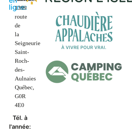
en
ligne:
1399
route
de
la
Seigneurie
Saint-
Roch-
des-
Aulnaies
Québec,
G0R
4E0
Tél. à
l'année: