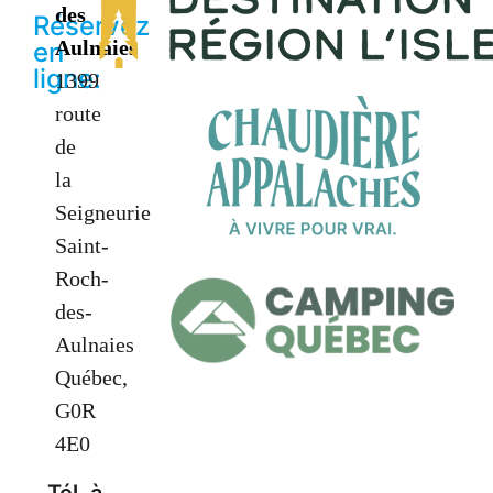
des
Réservez
Aulnaies
en
ligne:
1399
route
de
la
Seigneurie
Saint-
Roch-
des-
Aulnaies
Québec,
G0R
4E0
Tél. à