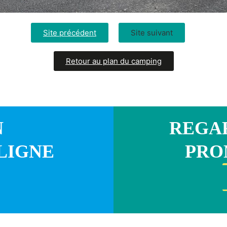
Site précédent
Site suivant
Retour au plan du camping
N
REGAR
LIGNE
PRO