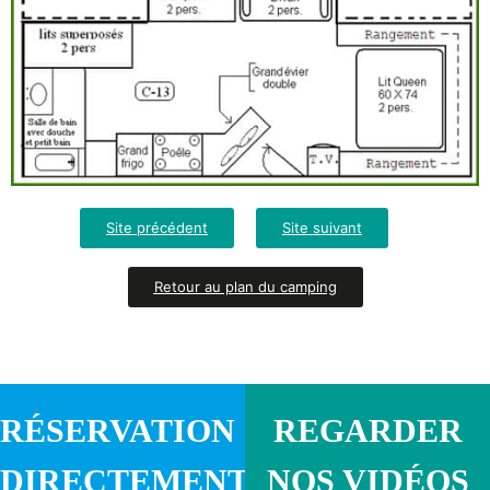
Site précédent
Site suivant
Retour au plan du camping
RÉSERVATION
REGARDER
DIRECTEMENT
NOS VIDÉOS