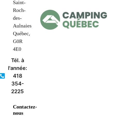
Saint-
Roch-
des-
Aulnaies
Québec,
G0R
4E0
Tél. à
l'année:
418
354-
2225
Contactez-
nous