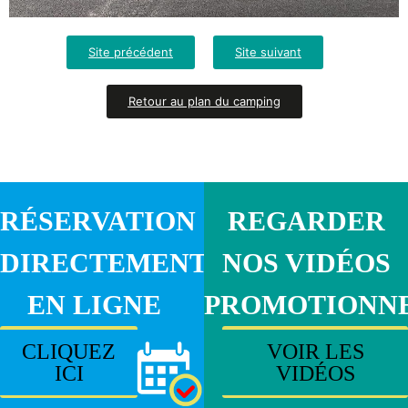
Site précédent
Site suivant
Retour au plan du camping
RÉSERVATION
REGARDER
DIRECTEMENT
NOS VIDÉOS
EN LIGNE
PROMOTIONN
CLIQUEZ
VOIR LES
ICI
VIDÉOS