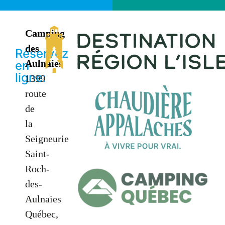
Camping
des
Réservez
Aulnaies
en
ligne:
1399
route
de
la
Seigneurie
Saint-
Roch-
des-
Aulnaies
Québec,