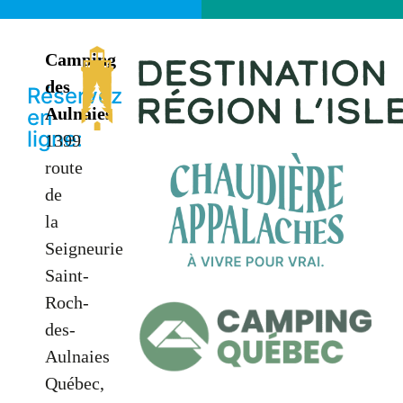
Camping
des
Réservez
Aulnaies
en
ligne:
1399
route
de
la
Seigneurie
Saint-
Roch-
des-
Aulnaies
Québec,