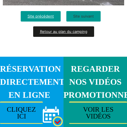
Site précédent
Site suivant
Retour au plan du camping
RÉSERVATION
REGARDER
DIRECTEMENT
NOS VIDÉOS
EN LIGNE
PROMOTIONN
CLIQUEZ
VOIR LES
ICI
VIDÉOS