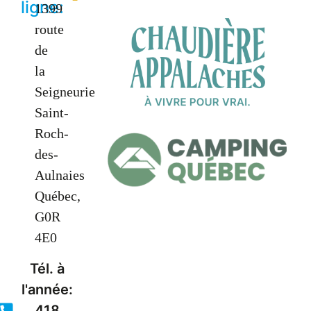
ligne:
1399
route
de
la
Seigneurie
Saint-
Roch-
des-
Aulnaies
Québec,
G0R
4E0
Tél. à
l'année:
418