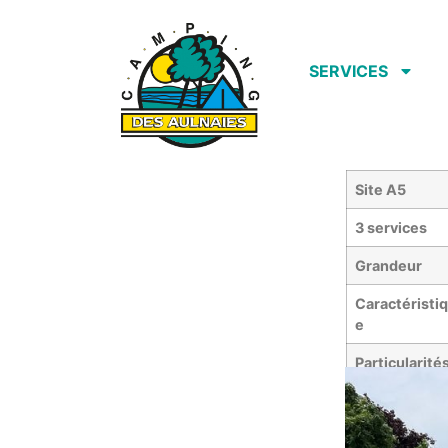
SERVICES
Site A5
3 services
Grandeur
Caractéristi
e
Particularité