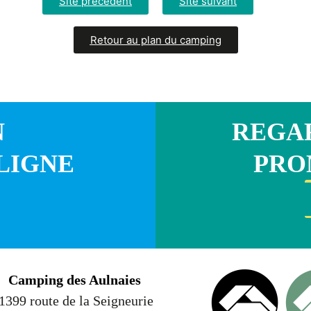
Site précédent
Site suivant
Retour au plan du camping
N
REGAR
LIGNE
PRO
Camping des Aulnaies
1399 route de la Seigneurie