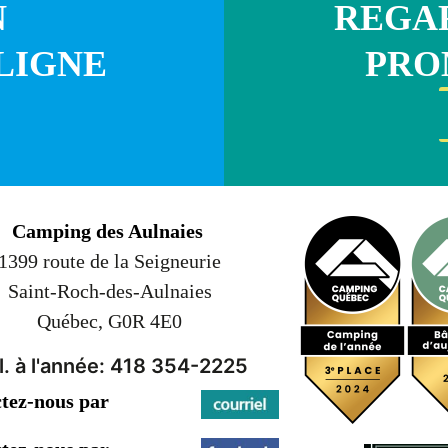
N
REGAR
LIGNE
PRO
Camping des Aulnaies
1399 route de la Seigneurie
Saint-Roch-des-Aulnaies
Québec, G0R 4E0
l. à l'année: 418 354-2225
tez-nous par