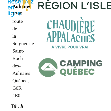
Réservez
Aulnaies
en
ligne:
1399
route
de
la
Seigneurie
Saint-
Roch-
des-
Aulnaies
Québec,
G0R
4E0
Tél. à