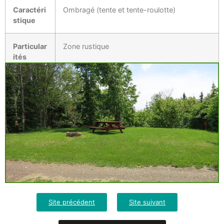
Caractéri
Ombragé (tente et tente-roulotte)
stique
Particular
Zone rustique
ités
Site précédent
Site suivant