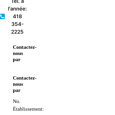
Tél. à
l'année:
418
354-
2225
Contactez-
nous
par
Contactez-
nous
par
No.
Établissement: