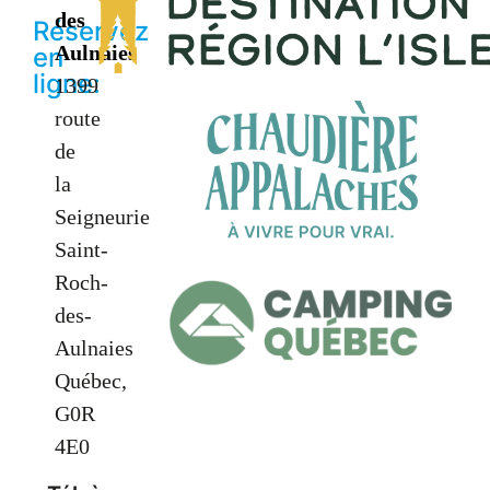
des
Réservez
Aulnaies
en
ligne:
1399
route
de
la
Seigneurie
Saint-
Roch-
des-
Aulnaies
Québec,
G0R
4E0